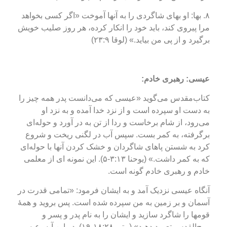
۸. بها: او بهای شاگردی را به آنها آموخت «اگر کسی بخواهد
مرا پیروی کند، باید خود را انکار کرده، هر روز صلیب خویش
برگیرد و از پی من بیاید.» (لوقا ۲۳:۹)
عیسی: رهبری خادم:
کتاب‌مقدس می‌گوید «عیسی که می‌دانست پدر همه چیز را
به دست او سپرده است و از نزد خدا آمده و به نزد او
می‌رود، از شام برخاست و ردا از تن به در آورد و حوله‌ای
برگرفته، به کمر بست. سپس آب در لگنی ریخت و شروع
کرد به شستن پاهای شاگردان و خشک کردن آنها با حوله‌ای
که به کمر داشت.» (یوحنا ۳:۱۳-۵). این نمونه ای از معلمی
خادم و رهبری خادم گونه است.
آنگاه عیسی نزدیک آمد و به ایشان فرمود: «تمامی قدرت در
آسمان و بر زمین به من سپرده شده است. پس بروید و همۀ
قومها را شاگرد سازید و ایشان را به نام پدر و پسر و
روح‌القدس تعمید دهید» (متی ۱۸:۲۸-۱۹). در این آیه، عیسی